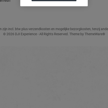
efresh
Cookies
zen zijn incl. btw plus verzendkosten en mogelijke bezorgkosten, tenzij and
© 2026 DJI Experience - All Rights Reserved. Theme by
ThemeWare®