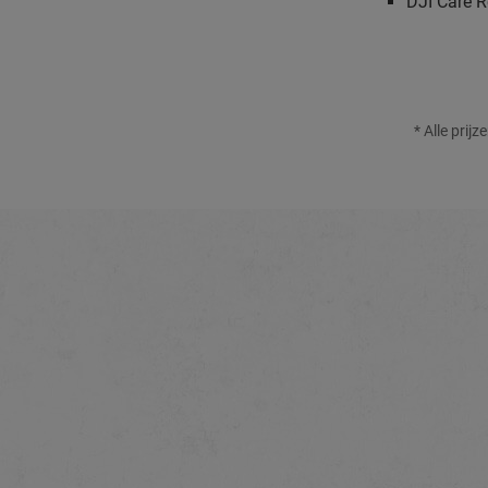
DJI Care R
* Alle prij