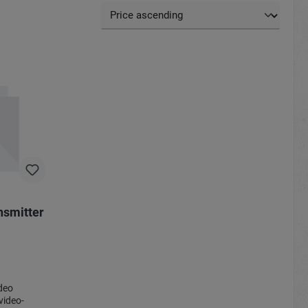
nsmitter
deo
video-