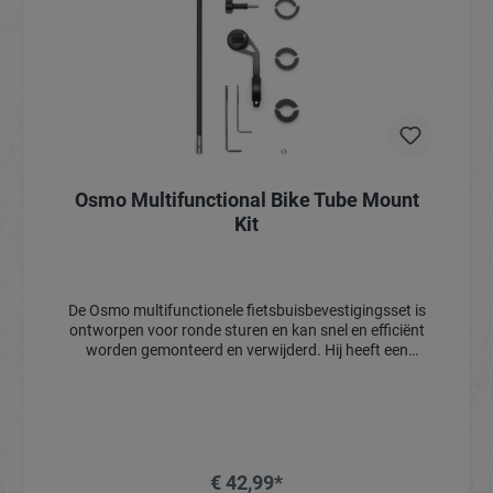
Osmo Multifunctional Bike Tube Mount
Kit
De Osmo multifunctionele fietsbuisbevestigingsset is
ontworpen voor ronde sturen en kan snel en efficiënt
worden gemonteerd en verwijderd. Hij heeft een
ingebouwd 1/4"-schroefgat voor het bevestigen van de
rechte koolstofvezelstang, zodat u eenvoudig
meeslepende 360°-fietsbeelden kunt vastleggen. De
bovenkant is voorzien van een fietscomputerhouder
voor het in realtime bekijken van fietsgegevens, terwijl
de onderkant is uitgerust met een
€ 42,99*
driepuntsbevestiging voor het snel installeren van