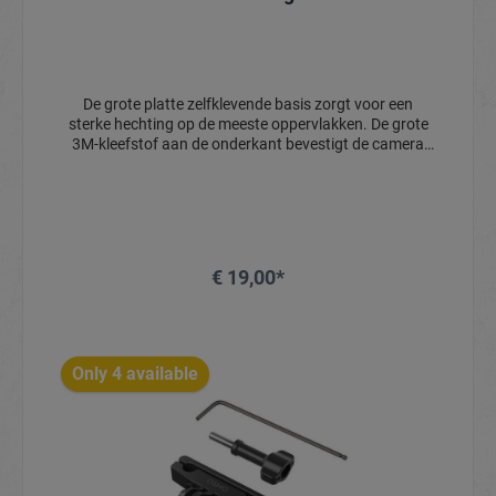
De grote platte zelfklevende basis zorgt voor een
sterke hechting op de meeste oppervlakken. De grote
3M-kleefstof aan de onderkant bevestigt de camera
stevig aan sportuitrusting zoals surfplanken en
snowboards, zodat je ook tijdens intensieve acties
kunt filmen.De surfkabel beschermt de Osmo Action-
camera tegen verlies en schade tijdens het surfen en
snowboarden, zodat je zonder zorgen deze sporten
kunt vastleggen.
€ 19,00*
Only 4 available