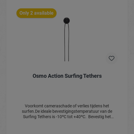
Only 2 available
Osmo Action Surfing Tethers
Voorkomt cameraschade of verlies tijdens het
surfen.De ideale bevestigingstemperatuur van de
Surfing Tethers is -10ºC tot +40ºC. Bevestig het
product niet op gebogen oppervlakken en zorg ervoor
dat het bevestigingsoppervlak schoon is. Het wordt
aanbevolen om het opzetstukna het aanbrengen 10