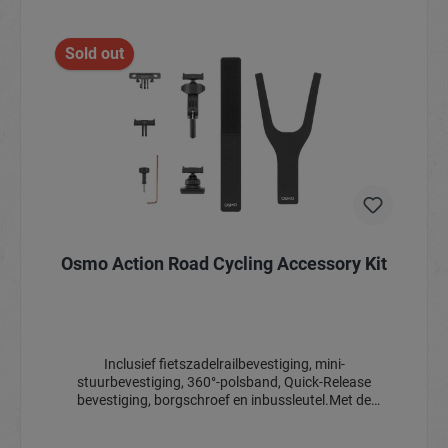
In het winkelmandje
Sold out
Osmo Action Road Cycling Accessory Kit
Inclusief fietszadelrailbevestiging, mini-
stuurbevestiging, 360°-polsband, Quick-Release
bevestiging, borgschroef en inbussleutel.Met de
snelkoppelingsadapter kunt u de camera moeiteloos
van positie veranderen. Bevestig de camera met de