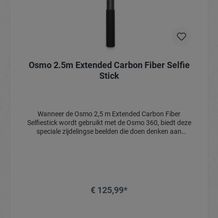
Osmo 2.5m Extended Carbon Fiber Selfie
Stick
Wanneer de Osmo 2,5 m Extended Carbon Fiber
Selfiestick wordt gebruikt met de Osmo 360, biedt deze
speciale zijdelingse beelden die doen denken aan
drone-opnames, waardoor het eenvoudig is om
spectaculaire 360°-beelden vast te leggen. De stick is
gemaakt van zeer sterke carbonvezel en is zowel
lichtgewicht als duurzaam, waardoor hij zelfs tijdens
intense actie betrouwbaar is.
€ 125,99*
In het winkelmandje