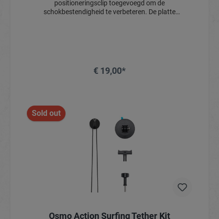
positioneringsclip toegevoegd om de
schokbestendigheid te verbeteren. De platte
zelfklevende basis heeft een groot kleefoppervlak met
een sterke hechtkracht. Met een groot oppervlak van
3M-tape aan de onderkant kan de camera stevig
worden bevestigd op surfplanken, snowboards en
andere sportuitrusting, waardoor hij geschikt is voor
een breed scala aan intensieve scenario's.
€ 19,00*
Sold out
Osmo Action Surfing Tether Kit