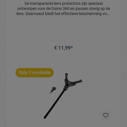
De transparante lens protectors zijn speciaal
ontworpen voor de Osmo 360 en passen stevig op de
lens. Daarnaast biedt het effectieve bescherming voor
meer gemoedsrust bij het filmen in extreme
omstandigheden. Meerlaags gecoat glas en een
professioneel optisch ontwerp minimaliseren het
verlies aan beeldkwaliteit, zodat jouw 360°-opnames
helder en levendig blijven.
€ 11,99*
Only 2 available