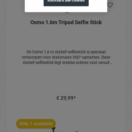
Aanvaard alle cookies
Osmo 1.6m Tripod Selfie Stick
De Osmo 1,6 m statief-selfiestick is speciaal
ontworpen voor stationaire 360°-opnames. Deze
statief-selfiestick legt weidse scènes vast vanuit
optimale hoeken met een rotsvaste stabiliteit. Het
lichtgewicht maar duurzame ontwerp kan snel worden
uitgeklapt *, wat zorgt voor een soepele en efficiënte
opname-ervaring.* Geschikt voor stabiele, vlakke
oppervlakken in windstille omgevingen. Niet gebruiken
tijdens het bewegen.
€ 29,99*
Only 1 available