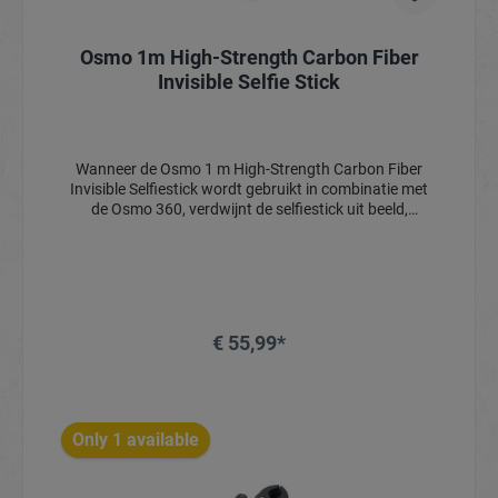
Osmo 1m High-Strength Carbon Fiber
Invisible Selfie Stick
Wanneer de Osmo 1 m High-Strength Carbon Fiber
Invisible Selfiestick wordt gebruikt in combinatie met
de Osmo 360, verdwijnt de selfiestick uit beeld,
waardoor een dramatisch derde persoonsperspectief
ontstaat. De stick is gemaakt van high-strength
carbon fiber en is zowel lichtgewicht als duurzaam –
zelfs tijdens intense actie betrouwbaar.
€ 55,99*
In het winkelmandje
Only 1 available