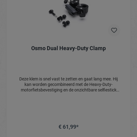
Osmo Dual Heavy-Duty Clamp
Deze klem is snel vast te zetten en gaat lang mee. Hij
kan worden gecombineerd met de Heavy-Duty-
motorfietsbevestiging en de onzichtbare selfiestick
van hoogwaardig koolstofvezel voor veilige, stabiele
motorfoto's vanuit een derde-persoonsperspectief. Het
ene uiteinde kan eenvoudig worden omgevormd tot
een 1/4"-schroefdraadgat voor extra veelzijdigheid.
€ 61,99*