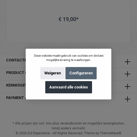
€ 19,00*
Deze website maakt gebruik van cookies om de best
CONTACTEER ONS
mogelijke ervaring te waarborgen.
PRODUCT CATEGORIEËN
Weigeren
Configureren
KENNISGEVING
Aanvaard alle cookies
PAYMENT AND SHIPPING METHODS
* Alle prijzen zijn incl. btw plus verzendkosten en mogelijke bezorgkosten,
tenzij anders vermeld.
© 2026 DJI Experience - All Rights Reserved. Theme by
ThemeWare®