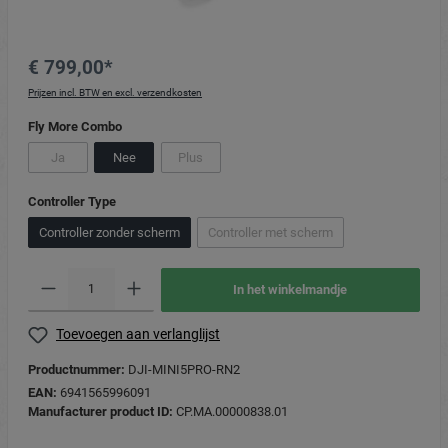
€ 799,00*
Prijzen incl. BTW en excl. verzendkosten
Fly More Combo
Ja
Nee
Plus
Controller Type
Controller zonder scherm
Controller met scherm
In het winkelmandje
Toevoegen aan verlanglijst
Productnummer:
DJI-MINI5PRO-RN2
EAN:
6941565996091
Manufacturer product ID:
CP.MA.00000838.01