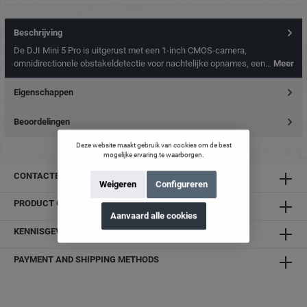
Beschrijving
De DJI Mini 5 Pro is uitgerust met een 1-inch CMOS-camera,
omnidirectionele obstakeldetectie voor nachtelijke opnames, een…
Meer
Eigenschappen
Beoordelingen
Deze website maakt gebruik van cookies om de best
mogelijke ervaring te waarborgen.
CONTACTEER ONS
Weigeren
Configureren
PRODUCT CATEGORIEËN
Aanvaard alle cookies
KENNISGEVING
PAYMENT AND SHIPPING METHODS