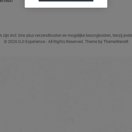
efresh
Cookies
zen zijn incl. btw plus verzendkosten en mogelijke bezorgkosten, tenzij and
© 2026 DJI Experience - All Rights Reserved. Theme by
ThemeWare®