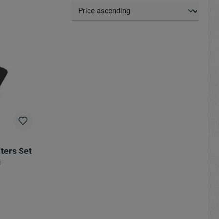
lters Set
)