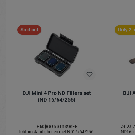
Sold out
Only 2 a
DJI Mini 4 Pro ND Filters set
DJI Avata - 
(ND 16/64/256)
Pas je aan aan sterke
De DJI Avata ND-filterset bevat ND8-,
lichtomstandigheden met ND16/64/256-
ND16- en ND3