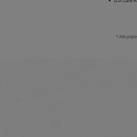
DJI Care R
* Alle prij