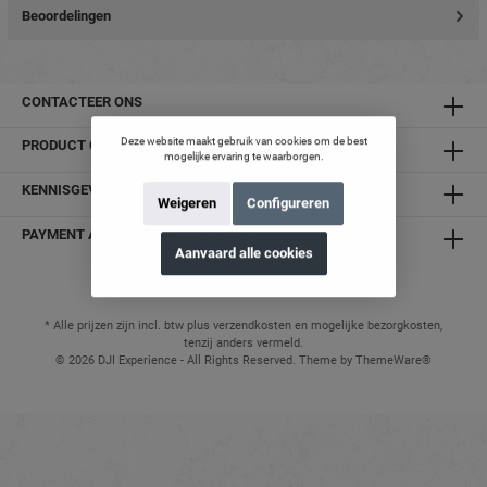
Beoordelingen
CONTACTEER ONS
Deze website maakt gebruik van cookies om de best
PRODUCT CATEGORIEËN
mogelijke ervaring te waarborgen.
KENNISGEVING
Weigeren
Configureren
PAYMENT AND SHIPPING METHODS
Aanvaard alle cookies
* Alle prijzen zijn incl. btw plus verzendkosten en mogelijke bezorgkosten,
tenzij anders vermeld.
© 2026 DJI Experience - All Rights Reserved. Theme by
ThemeWare®