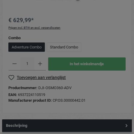
€ 629,99*
Prijzen incl. BTW en excl. verzendkosten
Combo
Adventure Combo
Standard Combo
In het winkelmandje
Toevoegen aan verlanglijst
Productnummer:
DJI-OSMO360-ADV
EAN:
6937224110519
Manufacturer product ID:
CP.OS.00000442.01
Beschrijving