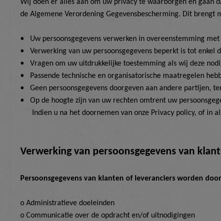
Wij doen er alles aan om uw privacy te waarborgen en gaan d
de Algemene Verordening Gegevensbescherming. Dit brengt met
•
Uw persoonsgegevens verwerken in overeenstemming met het
•
Verwerking van uw persoonsgegevens beperkt is tot enkel 
•
Vragen om uw uitdrukkelijke toestemming als wij deze nod
•
Passende technische en organisatorische maatregelen heb
•
Geen persoonsgegevens doorgeven aan andere partijen, tenzi
•
Op de hoogte zijn van uw rechten omtrent uw persoonsgegev
Indien u na het doornemen van
onze
Privacy policy, of in
Verwerking van persoonsgegevens van
k
lant
Persoonsgegevens van klanten of leveranciers worden door
o Administratieve doeleinden
o Communicatie over de opdracht en/of uitnodigingen