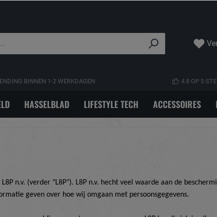
Ver
ENDING BINNEN 1-2 WERKDAGEN
4.8 OP 5 S
LD
HASSELBLAD
LIFESTYLE TECH
ACCESSOIRES
n L8P n.v. (verder "L8P")
.
L8P n.v.
hecht veel waarde aan de bescherm
informatie geven over hoe wij omgaan met persoonsgegevens.