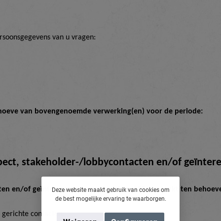
ersoonsgegevens van u vragen:
hoeve van bovengenoemde verwerking(en) voor de periode:
ect, stakeholder-/lobbycontacten en/of geïnter
en en/of geïnteresseerde worden door L8P verwerkt ten behoeve 
Deze website maakt gebruik van cookies om
de best mogelijke ervaring te waarborgen.
 gerichte contacten.