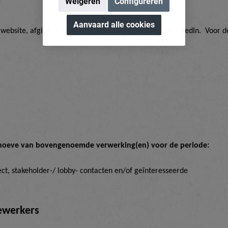
Weigeren
Configureren
Aanvaard alle cookies
 website,
afgifte visitekaartje en/of via koppeling op LinkedIn
.
Voor d
hoeve van bovengenoemde verwerking(en) voor de periode:
ct, stakeholder-/
l
obby
-
contacten en/of geïnteresseerde
werkers