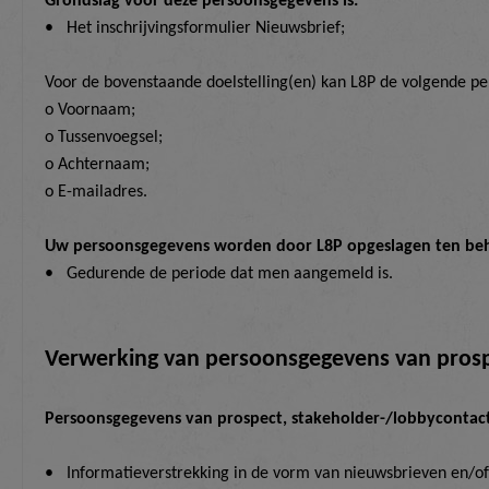
Grondslag voor deze persoonsgegevens is:
•
Het inschrijving
s
formulier Nieuwsbrief;
Voor de bovenstaande doelstelling(en) kan L8P de volgende p
o Voornaam;
o Tussenvoegsel;
o Achternaam;
o E-mailadres.
Uw persoonsgegevens worden door L8P opgeslagen ten be
•
Gedurende de periode dat men aangemeld is.
Verwerking van persoonsgegevens van prosp
Persoonsgegevens van prospect, stakeholder-/lobbycontact
•
Informatieverstrekking in de vorm van nieuwsbrieven en/of