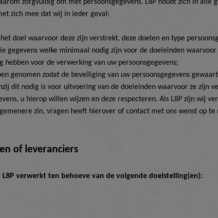
aarom zorgvuldig om met persoonsgegevens. L8P houdt zich in alle g
 zich mee dat wij in ieder geval:
 doel waarvoor deze zijn verstrekt, deze doelen en type persoonsg
die gegevens welke minimaal nodig zijn voor de doeleinden waarvoor
ig hebben voor de verwerking van uw persoonsgegevens;
ben genomen zodat de beveiliging van uw persoonsgegevens gewaarb
j dit nodig is voor uitvoering van de doeleinden waarvoor ze zijn ve
ens, u hierop willen wijzen en deze respecteren. Als L8P zijn wij v
 algemenere zin, vragen heeft hierover of contact met ons wenst op 
en of leverancier
s
 L8P verwerkt ten behoeve van de volgende doelstelling(en):