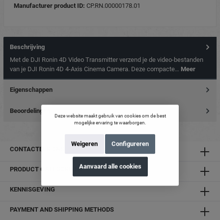
Manufacturer product ID:
CP.RN.00000178.01
Beschrijving
Met de DJI Ronin 4D Video Transmitter verzend je de video-bestanden
van je DJI Ronin 4D 4-Axis Cinema Camera. Deze compacte…
Meer
Eigenschappen
Beoordelingen
Deze website maakt gebruik van cookies om de best
mogelijke ervaring te waarborgen.
Weigeren
Configureren
CONTACTEER ONS
Aanvaard alle cookies
PRODUCT CATEGORIEËN
KENNISGEVING
PAYMENT AND SHIPPING METHODS