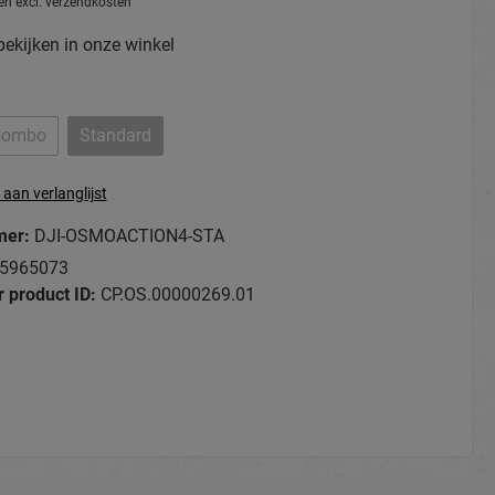
 en excl. verzendkosten
kijken in onze
winkel
Combo
Standard
aan verlanglijst
mer:
DJI-OSMOACTION4-STA
5965073
 product ID:
CP.OS.00000269.01