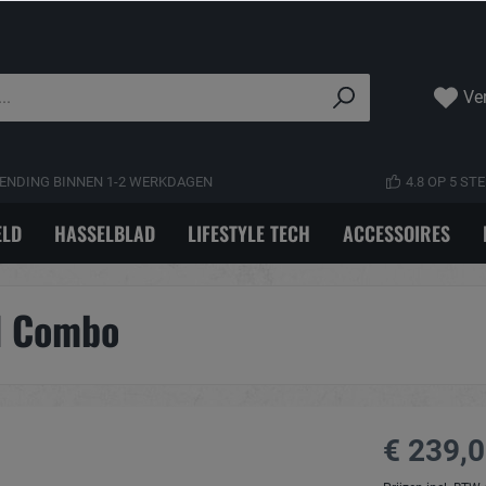
Ver
ENDING BINNEN 1-2 WERKDAGEN
4.8 OP 5 S
LD
HASSELBLAD
LIFESTYLE TECH
ACCESSOIRES
d Combo
€ 239,