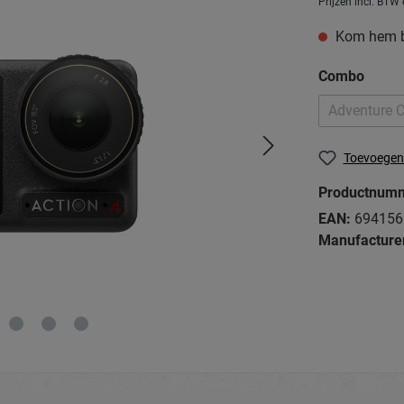
Prijzen incl. BTW
Kom hem be
Combo
Adventure 
Toevoegen 
Productnum
EAN:
694156
Manufacturer