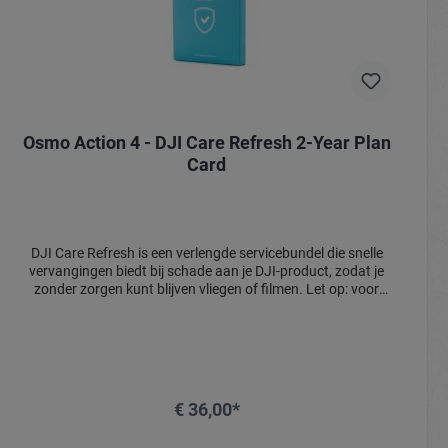
Osmo Action 4 - DJI Care Refresh 2-Year Plan
Card
DJI Care Refresh is een verlengde servicebundel die snelle
vervangingen biedt bij schade aan je DJI-product, zodat je
zonder zorgen kunt blijven vliegen of filmen. Let op: voor
drones moet DJI Care Refresh binnen 48 uur na activatie
worden gekoppeld; voor handhelds (DJI Osmo-serie) binnen
30 dagen. De activeringscode wordt digitaal verzonden en
kan niet geretourneerd worden. Voor meer informatie en
het activatieportaal, bezoek: 👉
https://www.dji.com/nl/support/service/djicare-refresh
€ 36,00*