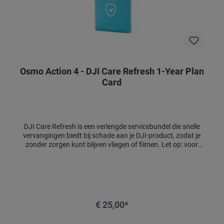
Osmo Action 4 - DJI Care Refresh 1-Year Plan
Card
DJI Care Refresh is een verlengde servicebundel die snelle
vervangingen biedt bij schade aan je DJI-product, zodat je
zonder zorgen kunt blijven vliegen of filmen. Let op: voor
drones moet DJI Care Refresh binnen 48 uur na activatie
worden gekoppeld; voor handhelds (DJI Osmo-serie) binnen
30 dagen. De activeringscode wordt digitaal verzonden en
kan niet geretourneerd worden. Voor meer informatie en
het activatieportaal, bezoek: 👉
https://www.dji.com/nl/support/service/djicare-refresh
€ 25,00*