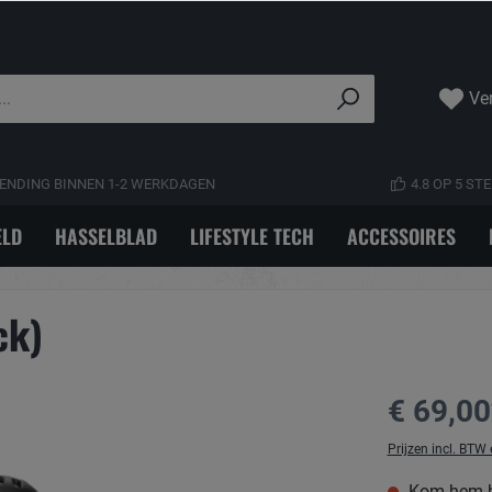
Ver
ENDING BINNEN 1-2 WERKDAGEN
4.8 OP 5 S
LD
HASSELBLAD
LIFESTYLE TECH
ACCESSOIRES
ck)
€ 69,00
Prijzen incl. BTW
Kom hem be