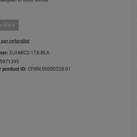
 Black
aan verlanglijst
mer:
DJI-MIC2-1TX-BLK
5971395
 product ID:
CP.RN.00000328.01