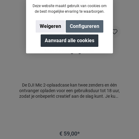
Deze website maakt gebruik van cookies om
de best mogelijke ervaring te waarborgen.
Weigeren
Configureren
Aanvaard alle cookies
Mic 2 charging case
De DJI Mic 2-oplaadcase kan twee zenders en één
ontvanger opladen voor een gebruiksduur tot 18 uur,
zodat je onbeperkt creatief aan de slag kunt. Je kunt
de zenders, ontvanger en mobiele telefoonadapters
(USB-C en Lightning) erin opbergen, zodat je ze
gemakkelijk mee kunt nemen. De ontvanger en
zenders worden automatisch gekoppeld, zodat je
direct aan de slag kunt zodra je de case opent.
€ 59,00*