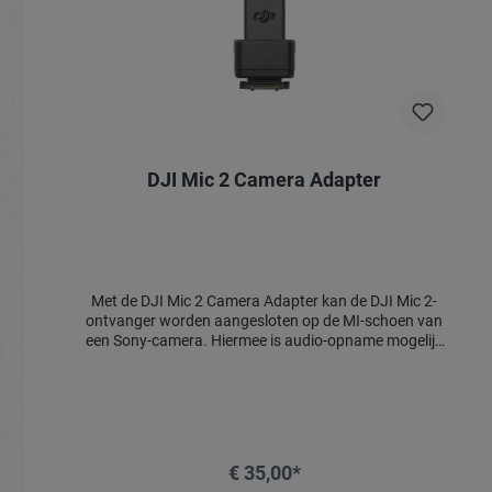
DJI Mic 2 Camera Adapter
Met de DJI Mic 2 Camera Adapter kan de DJI Mic 2-
ontvanger worden aangesloten op de MI-schoen van
een Sony-camera. Hiermee is audio-opname mogelijk
zonder dat er een 3,5 mm TRS-kabel nodig is en
wordt digitale audio-opname ondersteund. Een Sony-
camera kan via de adapter ook stroom leveren aan
de DJI Mic 2-ontvanger.
€ 35,00*